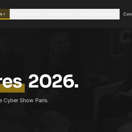
n
Programme
Participer
Infos pratiques
Con
res
2026.
 le Cyber Show Paris.