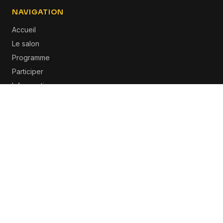
NAVIGATION
Accueil
Le salon
Programme
Participer
Infos pratiques
Contact
INFOS
27 & 28 janvier 2027
Espace Champerret
,
Paris
contact@eden-forums.fr
Ajouter à mon agenda