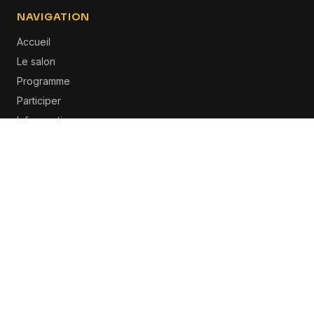
NAVIGATION
Accueil
Le salon
Programme
Participer
Infos pratiques
Contact
INFOS
27 & 28 janvier 2027
Espace Champerret
,
Paris
contact@eden-forums.fr
Ajouter à mon agenda